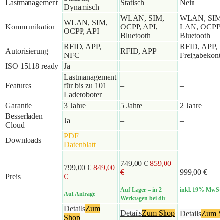
Lastmanagement
Statisch
Nein
Dynamisch
WLAN, SIM,
WLAN, SIM
WLAN, SIM,
Kommunikation
OCPP, API,
LAN, OCPP
OCPP, API
Bluetooth
Bluetooth
RFID, APP,
RFID, APP,
Autorisierung
RFID, APP
NFC
Freigabekont
ISO 15118 ready
Ja
–
–
Lastmanagement
Features
für bis zu 101
–
–
Laderoboter
Garantie
3 Jahre
5 Jahre
2 Jahre
Besserladen
Ja
–
–
Cloud
PDF –
Downloads
–
–
Datenblatt
749,00 €
859,00
799,00 €
849,00
€
999,00 €
Preis
€
Auf Lager
– in 2
inkl. 19% MwSt
Auf Anfrage
Werktagen bei dir
Details
Zum
Details
Zum Shop
Details
Zum 
Shop