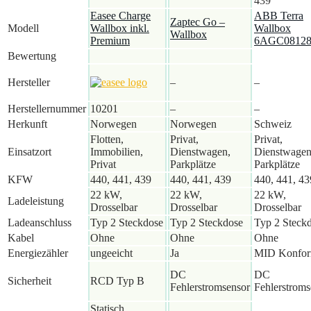
439
Easee Charge
ABB Terra
Zaptec Go –
Modell
Wallbox inkl.
Wallbox
Wallbox
Premium
6AGC08128
Bewertung
Hersteller
–
–
Herstellernummer
10201
–
–
Herkunft
Norwegen
Norwegen
Schweiz
Flotten,
Privat,
Privat,
Einsatzort
Immobilien,
Dienstwagen,
Dienstwagen
Privat
Parkplätze
Parkplätze
KFW
440, 441, 439
440, 441, 439
440, 441, 43
22 kW,
22 kW,
22 kW,
Ladeleistung
Drosselbar
Drosselbar
Drosselbar
Ladeanschluss
Typ 2 Steckdose
Typ 2 Steckdose
Typ 2 Steck
Kabel
Ohne
Ohne
Ohne
Energiezähler
ungeeicht
Ja
MID Konfo
DC
DC
Sicherheit
RCD Typ B
Fehlerstromsensor
Fehlerstroms
Statisch,