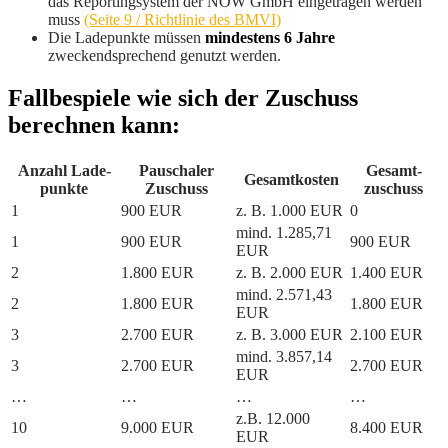
das Reportingsystem der NOW GmbH eingetragen werden
muss
(Seite 9 / Richtlinie des BMVI)
Die Ladepunkte müssen
mindestens 6 Jahre
zweckendsprechend genutzt werden.
Fallbespiele wie sich der Zuschuss
berechnen kann:
Anzahl Lade­
Pauschaler
Gesamt­
Gesamtkosten
punkte
Zuschuss
zuschuss
1
900 EUR
z. B. 1.000 EUR
0
mind. 1.285,71
1
900 EUR
900 EUR
EUR
2
1.800 EUR
z. B. 2.000 EUR
1.400 EUR
mind. 2.571,43
2
1.800 EUR
1.800 EUR
EUR
3
2.700 EUR
z. B. 3.000 EUR
2.100 EUR
mind. 3.857,14
3
2.700 EUR
2.700 EUR
EUR
…
…
…
…
z.B. 12.000
10
9.000 EUR
8.400 EUR
EUR