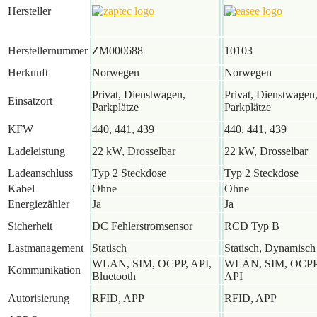
Hersteller
Herstellernummer
ZM000688
10103
Herkunft
Norwegen
Norwegen
Privat, Dienstwagen,
Privat, Dienstwagen
Einsatzort
Parkplätze
Parkplätze
KFW
440, 441, 439
440, 441, 439
Ladeleistung
22 kW, Drosselbar
22 kW, Drosselbar
Ladeanschluss
Typ 2 Steckdose
Typ 2 Steckdose
Kabel
Ohne
Ohne
Energiezähler
Ja
Ja
Sicherheit
DC Fehlerstromsensor
RCD Typ B
Lastmanagement
Statisch
Statisch, Dynamisch
WLAN, SIM, OCPP, API,
WLAN, SIM, OCPP
Kommunikation
Bluetooth
API
Autorisierung
RFID, APP
RFID, APP