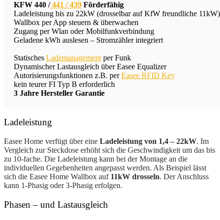
KFW 440 /
441 / 439
Förderfähig
Ladeleistung bis zu 22kW (drosselbar auf KfW freundliche 11kW)
Wallbox per App steuern & überwachen
Zugang per Wlan oder Mobilfunkverbindung
Geladene kWh auslesen – Stromzähler integriert
Statisches
Lademanagement
per Funk
Dynamischer Lastausgleich über Easee Equalizer
Autorisierungsfunktionen z.B. per
Easee RFID Key
kein teurer FI Typ B erforderlich
3 Jahre Hersteller Garantie
Ladeleistung
Easee Home verfügt über eine
Ladeleistung von 1,4 – 22kW
. Im
Vergleich zur Steckdose erhöht sich die Geschwindigkeit um das bis
zu 10-fache. Die Ladeleistung kann bei der Montage an die
individuellen Gegebenheiten angepasst werden. Als Beispiel lässt
sich die Easee Home Wallbox auf
11kW drosseln
. Der Anschluss
kann 1-Phasig oder 3-Phasig erfolgen.
Phasen – und Lastausgleich