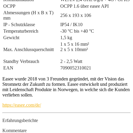
OCPP
OCPP 1.6 über easee API
Abmessungen (H x B x T)
256 x 193 x 106
mm
IP - Schutzklasse
IP54 / IK10
Temperaturbereich
-30 °C bis +40 °C
Gewicht
1,5 kg
1 x 5 x 16 mm²
Max. Anschlussquerschnitt
2 x 5 x 10mm²
Standby Verbrauch
2 - 2,5 Watt
EAN
7090052310021
Easee wurde 2018 von 3 Freunden gegründet, mit der Vision das
Stromnetz der Zukunft zu formen. Easee entwickelt und produziert
mit Leidenschaft Produkte in Norwegen, in welche sich die Kunden
verlieben sollen.
https://easee.com/de/
Erfahrungsberichte
Kommentare