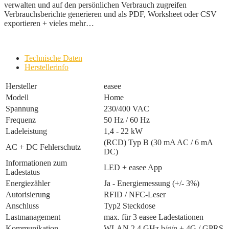
verwalten und auf den persönlichen Verbrauch zugreifen
Verbrauchsberichte generieren und als PDF, Worksheet oder CSV
exportieren + vieles mehr…
Technische Daten
Herstellerinfo
Hersteller
easee
Modell
Home
Spannung
230/400 VAC
Frequenz
50 Hz / 60 Hz
Ladeleistung
1,4 - 22 kW
(RCD) Typ B (30 mA AC / 6 mA
AC + DC Fehlerschutz
DC)
Informationen zum
LED + easee App
Ladestatus
Energiezähler
Ja - Energiemessung (+/- 3%)
Autorisierung
RFID / NFC-Leser
Anschluss
Typ2 Steckdose
Lastmanagement
max. für 3 easee Ladestationen
Kommunikation
WLAN 2,4 GHz b/g/n + 4G / GPRS