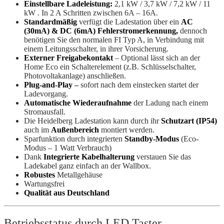
Einstellbare Ladeleistung:
2,1 kW / 3,7 kW / 7,2 kW / 11
kW . In 2 A Schritten zwischen 6A – 16A.
Standardmäßig
verfügt die Ladestation über ein
AC
(30mA) & DC (6mA) Fehlerstromerkennung,
dennoch
benötigen Sie den normalen FI Typ A, in Verbindung mit
einem Leitungsschalter, in ihrer Vorsicherung.
Externer Freigabekontakt
– Optional lässt sich an der
Home Eco ein Schalterelement (z.B. Schlüsselschalter,
Photovoltakanlage) anschließen.
Plug-and-Play
–
sofort nach dem einstecken startet der
Ladevorgang.
Automatische Wiederaufnahme
der Ladung nach einem
Stromausfall.
Die Heidelberg Ladestation kann durch ihr
Schutzart (IP54)
auch im
Außenbereich
montiert werden.
Sparfunktion durch integrierten
Standby-Modus
(Eco-
Modus – 1 Watt Verbrauch)
Dank
Integrierte Kabelhalterung
verstauen Sie das
Ladekabel ganz einfach an der Wallbox.
Robustes
Metallgehäuse
Wartungsfrei
Qualität aus Deutschland
Betriebsstatus durch LED Taster