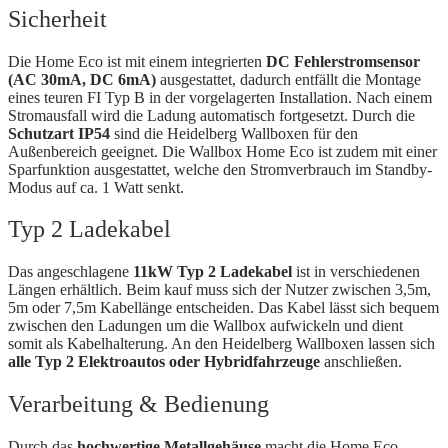
Sicherheit
Die Home Eco ist mit einem integrierten
DC Fehlerstromsensor
(AC 30mA, DC 6mA)
ausgestattet, dadurch entfällt die Montage
eines teuren FI Typ B in der vorgelagerten Installation. Nach einem
Stromausfall wird die Ladung automatisch fortgesetzt. Durch die
Schutzart IP54
sind die Heidelberg Wallboxen für den
Außenbereich geeignet. Die Wallbox Home Eco ist zudem mit einer
Sparfunktion ausgestattet, welche den Stromverbrauch im Standby-
Modus auf ca. 1 Watt senkt.
Typ 2 Ladekabel
Das angeschlagene
11kW Typ 2 Ladekabel
ist in verschiedenen
Längen erhältlich. Beim kauf muss sich der Nutzer zwischen 3,5m,
5m oder 7,5m Kabellänge entscheiden. Das Kabel lässt sich bequem
zwischen den Ladungen um die Wallbox aufwickeln und dient
somit als Kabelhalterung. An den Heidelberg Wallboxen lassen sich
alle Typ 2 Elektroautos oder Hybridfahrzeuge
anschließen.
Verarbeitung & Bedienung
Durch das
hochwertige Metallgehäuse
macht die Home Eco