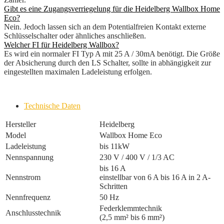
Gibt es eine Zugangsverriegelung für die Heidelberg Wallbox Home
Eco?
Nein. Jedoch lassen sich an dem Potentialfreien Kontakt externe
Schlüsselschalter oder ähnliches anschließen.
Welcher FI für Heidelberg Wallbox?
Es wird ein normaler FI Typ A mit 25 A / 30mA benötigt. Die Größe
der Absicherung durch den LS Schalter, sollte in abhängigkeit zur
eingestellten maximalen Ladeleistung erfolgen.
Technische Daten
Hersteller
Heidelberg
Model
Wallbox Home Eco
Ladeleistung
bis 11kW
Nennspannung
230 V / 400 V / 1/3 AC
bis 16 A
Nennstrom
einstellbar von 6 A bis 16 A in 2 A-
Schritten
Nennfrequenz
50 Hz
Federklemmtechnik
Anschlusstechnik
(2,5 mm² bis 6 mm²)