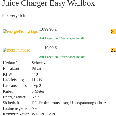
Juice Charger Easy Wallbox
Preisvergleich
1.099,95 €
Zu
Auf Lager
- in 5 Werktagen bei dir
1.119,00 €
Zu
Auf Lager
- in 3 Werktagen bei dir
Herkunft
Schweiz
Einsatzort
Privat
KFW
440
Ladeleistung
11 kW
Ladeanschluss
Typ 2
Kabel
5 Meter
Energiezähler
Nein
Sicherheit
DC Fehlerstromsensor, Überspannungsschutz
Lastmanagement
Nein
Kommunikation
WLAN, LAN