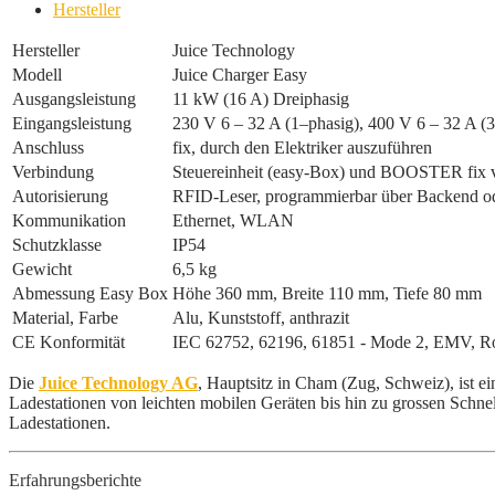
Hersteller
Hersteller
Juice Technology
Modell
Juice Charger Easy
Ausgangsleistung
11 kW (16 A) Dreiphasig
Eingangsleistung
230 V 6 – 32 A (1–phasig), 400 V 6 – 32 A (
Anschluss
fix, durch den Elektriker auszuführen
Verbindung
Steuereinheit (easy-Box) und BOOSTER fix v
Autorisierung
RFID-Leser, programmierbar über Backend od
Kommunikation
Ethernet, WLAN
Schutzklasse
IP54
Gewicht
6,5 kg
Abmessung Easy Box
Höhe 360 mm, Breite 110 mm, Tiefe 80 mm
Material, Farbe
Alu, Kunststoff, anthrazit
CE Konformität
IEC 62752, 62196, 61851 - Mode 2, EMV, 
Die
Juice Technology AG
, Hauptsitz in Cham (Zug, Schweiz), ist 
Ladestationen von leichten mobilen Geräten bis hin zu grossen Schne
Ladestationen.
Erfahrungsberichte