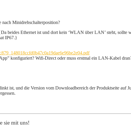
e nach Minidrehschalterposition?
a beides Ethernet ist und dort kein ‘WLAN über LAN’ steht, sollte w
hat IP67.}
/d2c879_148018ccfd0b47c0a19dae6e96be2e04.pdf
konfiguriert? Wifi-Direct oder muss erstmal ein LAN-Kabel dran?
rlinkt ist, und die Version vom Downloadbereich der Produktseite auf J
rgessen.
 sie mit uns!