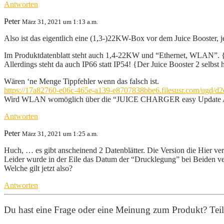
Antworten
Peter
März 31, 2021 um 1:13 a.m.
Also ist das eigentlich eine (1,3-)22KW-Box vor dem Juice Booster, j
Im Produktdatenblatt steht auch 1,4-22KW und “Ethernet, WLAN”. {D
Allerdings steht da auch IP66 statt IP54! {Der Juice Booster 2 selbst 
Wären ‘ne Menge Tippfehler wenn das falsch ist.
https://17a82760-e06c-465e-a139-e8707838bbe6.filesusr.com/ugd
Wird WLAN womöglich über die “JUICE CHARGER easy Update App” 
Antworten
Peter
März 31, 2021 um 1:25 a.m.
Huch, … es gibt anscheinend 2 Datenblätter. Die Version die Hier ve
Leider wurde in der Eile das Datum der “Drucklegung” bei Beiden ve
Welche gilt jetzt also?
Antworten
Du hast eine Frage oder eine Meinung zum Produkt? Teile