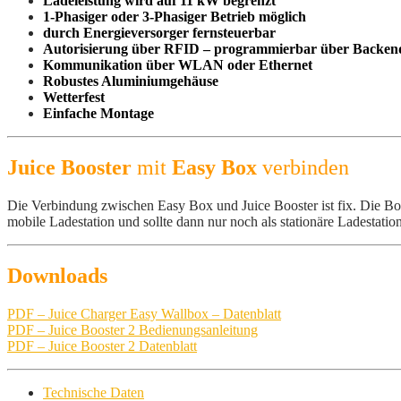
Ladeleistung wird auf 11 kW begrenzt
1-Phasiger oder 3-Phasiger Betrieb möglich
durch Energieversorger fernsteuerbar
Autorisierung über RFID – programmierbar über Backend
Kommunikation über WLAN oder Ethernet
Robustes Aluminiumgehäuse
Wetterfest
Einfache Montage
Juice Booster
mit
Easy Box
verbinden
Die Verbindung zwischen Easy Box und Juice Booster ist fix. Die Box
mobile Ladestation und sollte dann nur noch als stationäre Ladestatio
Downloads
PDF – Juice Charger Easy Wallbox – Datenblatt
PDF – Juice Booster 2 Bedienungsanleitung
PDF – Juice Booster 2 Datenblatt
Technische Daten