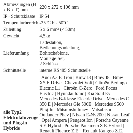
Abmessungen (H
220 x 272 x 106 mm
x B x T) mm
IP - Schutzklasse
IP 54
Temperaturbereich
-25°C bis 50°C
Zuleitung
5 x 6 mm² (< 50m)
Gewicht
4,5kg
Ladestation,
Bedienungsanleitung,
Lieferumfang
Bohrschablone,
Montage-Set,
2 Schlüssel
Schnittstelle
interne RS485-Schnittstelle
| Audi A3 E-Tron | Bmw I3 | Bmw I8 | Bmw
X5 E Drive | Chevrolet Volt | Citroën Berlingo
Electric L1 | Citroën C-Zero | Ford Focus
Electric | Hyundai Ionic | Kia Soul Ev |
Mercedes B-Klasse Electric Drive | Mercedes C
350 E | Mercedes Gle 500E | Mercedes S500
Plug-In | Mitsubishi Imiev | Mitsubishi
alle Typ2
Outlander Phev | Nissan E-Nv200 | Nissan Leaf
Elektrofahrzeuge
| Opel Ampera | Peugeot Ion | Porsche Cayenne
und Plug-in
S E-Hybrid | Porsche Panamera S E-Hybrid |
Hybride
Renault Fluence Z.E. | Renault Kangoo Z.E. |