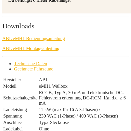
Du benötigst 6 Meter Kabellänge.
Downloads
ABL eMH1 Bedienungsanleitung
ABL eMH1 Montageanleitung
Technische Daten
Geeignete Fahrzeuge
Hersteller
ABL
Modell
eMH1 Wallbox
RCCB, Typ A, 30 mA und elektronische DC-
Schutzschaltgeräte
Fehlerstrom erkennung DC-RCM, IΔn d.c. ≥ 6
mA
Ladeleistung
11 kW (max für 16 A 3-Phasen) /
Spannung
230 VAC (1-Phase) / 400 VAC (3-Phasen)
Anschluss
Typ2-Steckdose
Ladekabel
Ohne