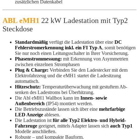
zusätzlichen Datenkabel
ABL eMH1
22 kW Ladestation mit Typ2
Steckdose
Standardmäßig
verfügt die Ladestation über eine
DC
Fehlerstromerkennung inkl. ein FI Typ A
, somit benötigen
Sie nur noch einen Leitungsschalter in Ihrer Vorsicherung.
Phasenstrom­messung:
mit Erkennung von Asymmetrien
zwischen einzelnen Stromphasen
Plug & Charge:
Verbinden Sie den Ladestecker mit dem
Elektrofahrzeug und die eMH1 startet die Ladesitzung
automatisch.
Hitzeschutz:
Temperatur­überwachung mit gestuf­tem Ab­
senken des Ladestroms bei Über­hitzung.
Die Abl eMH1 Wallbox kann im
Innen- sowie
Außenbereich
(IP54) montiert werden.
Die Betriebszustände lassen sich über eine
mehrfarbige
LED Anzeige
ablesen.
Die Ladestation ist
für alle Typ2 Elektro- und Hybrid-
Fahrzeuge
geeignet, mittels Adapter lassen sich
auch Typ1
Modelle anschließen.
Robuste – und kompakte Bauform.